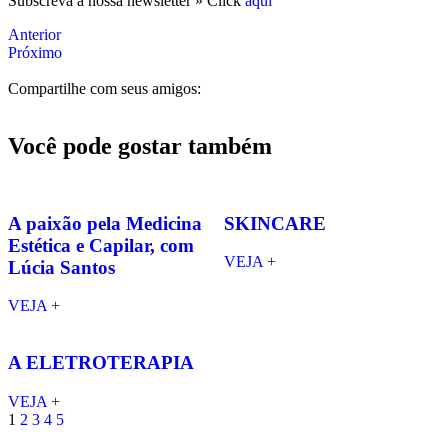
Subscreva a nossa newsletter » Click
aqui
Anterior
Próximo
Compartilhe com seus amigos:
Você pode gostar também
A paixão pela Medicina
SKINCARE
Estética e Capilar, com
VEJA +
Lúcia Santos
VEJA +
A ELETROTERAPIA
VEJA +
1
2
3
4
5